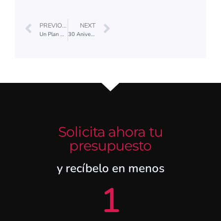
PREVIOUS
NEXT
Un Plan de Igualdad de Elite
30 Aniversario de Elite Touring: Celebrando un Viaje Inolvidable
Solicita ahora tu
presupuesto
y recíbelo en menos
1