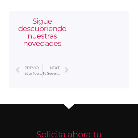
Sigue
descubriendo
nuestras
novedades
PREVIOUS
NEXT
Elite Touring: Otro Año Más en la Campaña de Vacunación Infantil de la Fundación La Caixa y Gavi, the Vaccine Alliance
Tu Seguridad es Nuestra Prioridad – Descubre la Tecnología que te Protege en Cada Trayecyo
Solicita ahora tu