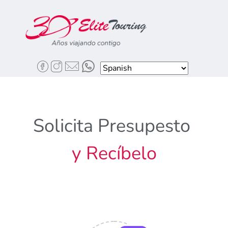
Solicita
Presupesto
y
R
e
c
í
b
e
l
o