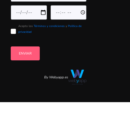
Acepto los
Términos y condiciones
y
Política de
privacidad
ENVIAR
By Webyapp.es