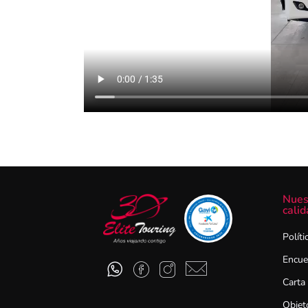
Nues
calid
Políti
Encue
Carta
Objet